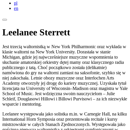
pl
en
Leelanee Sterrett
Jest trzecią waltornistką w New York Philharmonic oraz wykłada w
klasie waltorni na New York University. Dorastała w stanie
Michigan, gdzie jej najwcześniejsze muzyczne wspomnienia to
słuchanie amatorskiej orkiestry dętej mamy oraz klasycznego radia
publicznego z tatą. Choć początkowo została (delikatnie)
namówiona do gry na waltorni zamiast na saksofonie, szybko się w
niej zakochała. Letnie obozy muzyczne oraz Interlochen Arts
Academy otworzyły jej drogę do kariery muzycznej. Uzyskała tytuł
licencjata na University of Wisconsin–Madison oraz magistra w Yale
School of Music. Jest wdzięczna swoim nauczycielom – Julie
Schleif, Douglasowi Hillowi i Billowi Purvisowi – za ich niezwykłe
wsparcie i mentoring.
Leelanee występowała jako solistka m.in. w Carnegie Hall, na kilku
International Horn Symposia oraz prezentowała recitale i kursy
mistrzowskie w całych Stanach Zjednoczonych. Występowała jako
gościnna pierwsza waltornistka z orkiestrami symfonicznymi w