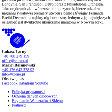
Londynie, San Francisco i Detroit oraz z Philadelphia Orchestra.
Jako orędowniczka twórczości kompozytorek, bierze udział w
nagraniu światowej premiery utworu
Poëme Héroïque
Fernande
Breihl-Decruck na trąbkę, róg i orkiestrę. Jednym z jej największych
osiągnięć jest dwukrotne ukończenie maratonu w Nowym Jorku.
Łukasz Łacny
+48 788 279 159
office@corno.pl
Maciej Baranowski
+49 176 642 378 92
info@corno.pl
Obserwuj nas
Facebook
Instagram
Youtube
Polityka prywatności
Ochrona danych osobowych
Regulamin Warsztatów i Sklepu
Płatności