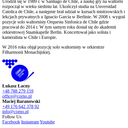
Urodził się w 1989 r. w Santiago de Chile, a naukę gry na waltorni
rozpoczął w wieku siedmiu lat. Ukończył studia na Unversidad
Catolica de Chile, a następnie brał udział w kursach mistrzowskich i
lekcjach prywatnych u Ignacio Garcia w Berlinie. W 2008 r. wygrał
pozycje solo waltornisty Orquesta Sinfonica de Chile gdzie
pracował do 2014 r. W tym samym roku dostał się do akademii
orkiestrowej Staatskapelle Berlin. Koncertował jako solista i
kameralista w Chile i Europie.
W 2016 roku objął pozycję solo waltornisty w orkiestrze
Filharmonii Monachijskiej.
Łukasz Łacny
+48 788 279 159
office@corno.pl
Maciej Baranowski
+49 176 642 378 92
info@corno.pl
Follow Us
Facebook
Instagram
Youtube