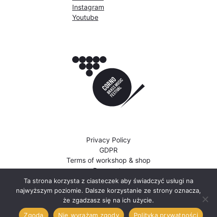
Instagram
Youtube
Privacy Policy
GDPR
Terms of workshop & shop
Payments
Ta strona korzysta z ciasteczek aby świadczyć usługi na
najwyższym poziomie. Dalsze korzystanie ze strony oznacza,
© 2022 - 2026, Fundacja Kolektyw Dźwięku,
że zgadzasz się na ich użycie.
wszelkie prawa zastrzeżone
Zgoda
Nie wyrażam zgody
Polityka prywatności