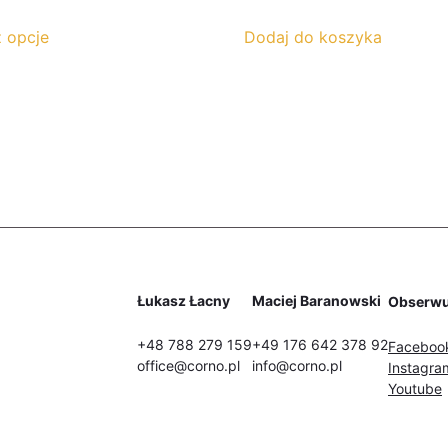
cen:
Ten
od
 opcje
Dodaj do koszyka
produkt
980,00zł
ma
do
wiele
1 260,00zł
wariantów.
Opcje
można
wybrać
na
stronie
produktu
Łukasz Łacny
Maciej Baranowski
Obserwu
+48 788 279 159
+49 176 642 378 92
Faceboo
office@corno.pl
info@corno.pl
Instagra
Youtube