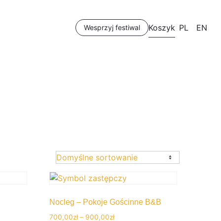
Koszyk
PL
EN
Wesprzyj festiwal
Nocleg – Pokoje Gościnne B&B
Zakres
700,00
zł
–
900,00
zł