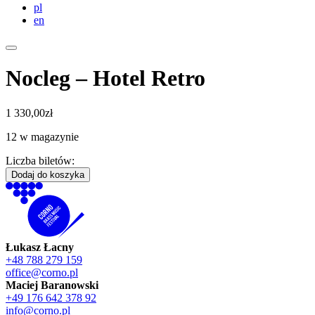
pl
en
Nocleg – Hotel Retro
1 330,00
zł
12 w magazynie
Liczba biletów:
ilość
Dodaj do koszyka
Nocleg
-
Hotel
Retro
Łukasz Łacny
+48 788 279 159
office@corno.pl
Maciej Baranowski
+49 176 642 378 92
info@corno.pl