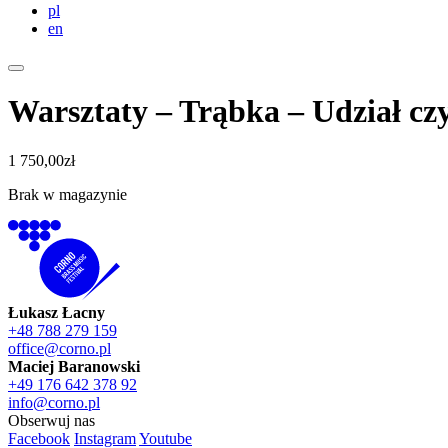
pl
en
Warsztaty – Trąbka – Udział cz
1 750,00
zł
Brak w magazynie
Łukasz Łacny
+48 788 279 159
office@corno.pl
Maciej Baranowski
+49 176 642 378 92
info@corno.pl
Obserwuj nas
Facebook
Instagram
Youtube