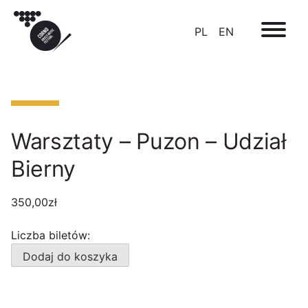
PL
EN
Warsztaty – Puzon – Udział
Bierny
350,00
zł
Liczba biletów:
ilość
Dodaj do koszyka
Warsztaty
-
Puzon