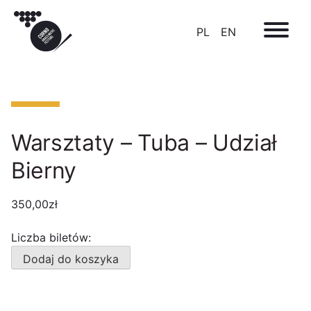
PL
EN
Warsztaty – Tuba – Udział
Bierny
350,00
zł
Liczba biletów:
ilość
Dodaj do koszyka
Warsztaty
-
Tuba