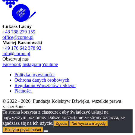
Łukasz Łacny
+48 788 279 159
office@corno.pl
Maciej Baranowski
+49 176 642 378 92
info@corno.pl
Obserwuj nas
Facebook
Instagram
Youtube
Polityka prywatności
Ochrona danych osobowych
Regulamin Warsztatów i Sklepu
Płatności
© 2022 - 2026, Fundacja Kolektyw Dźwięku, wszelkie prawa
zastrzeżone
Ta strona korzysta z ciasteczek aby świadczyć usługi na
najwyższym poziomie. Dalsze korzystanie ze strony oznacza, że
zgadzasz się na ich użycie.
Zgoda
Nie wyrażam zgody
Polityka prywatności