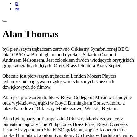
pl
en
Alan Thomas
był pierwszym trębaczem zarówno Orkiestry Symfonicznej BBC,
jak i CBSO w Birmingham pod dyrekcją Sakarim Oramo i
Andrisem Nelsonsem. Jest członkiem dwóch wiodących brytyjskich
grup kameralnych dętych: Onyx Brass i Septura Brass Septet.
Obecnie jest pierwszym trębaczem London Mozart Players,
jednocześnie nagrywa muzykę w niezliczonych ścieżkach
dźwiękowych do filmów.
Alan jest profesorem trąbki w Royal College of Music w Londynie
oraz wykładowcą trąbki w Royal Birmingham Conservatoire, a
także Narodowej Orkiestry Młodzieżowej Wielkiej Brytanii.
Alan był trębaczem Europejskiej Orkiestry Młodzieżowej oraz
laureatem nagrody The Philip Jones Brass Prize, Royal Overseas
League i stypendium Shell/LSO, gdzie wystąpił z Koncertem na
trąbkę Hummla z London Symphony Orchestra w Barbican Centre.