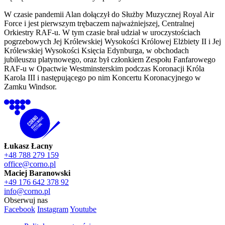
W czasie pandemii Alan dołączył do Służby Muzycznej Royal Air
Force i jest pierwszym trębaczem najważniejszej, Centralnej
Orkiestry RAF-u. W tym czasie brał udział w uroczystościach
pogrzebowych Jej Królewskiej Wysokości Królowej Elżbiety II i Jej
Królewskiej Wysokości Księcia Edynburga, w obchodach
jubileuszu platynowego, oraz był członkiem Zespołu Fanfarowego
RAF-u w Opactwie Westminsterskim podczas Koronacji Króla
Karola III i następującego po nim Koncertu Koronacyjnego w
Zamku Windsor.
Łukasz Łacny
+48 788 279 159
office@corno.pl
Maciej Baranowski
+49 176 642 378 92
info@corno.pl
Obserwuj nas
Facebook
Instagram
Youtube