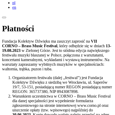
pl
en
Płatności
Fundacja Kolektyw Dźwięku ma zaszczyt zaprosić na
VII
CORNO – Brass Music Festival
, który odbędzie się w dniach
13-
19.08.2023
w Zielonej Górze. Jest to siódma edycja największego
festiwalu muzyki blaszanej w Polsce, połączona z warsztatami,
koncertami kameralnymi, wykładami i wystawą instrumentów. Na
warsztaty zapraszamy wybitnych muzyków w specjalnościach:
waltornia, trąbka, puzon i tuba.
Organizatorem festiwalu (dalej „festiwal”) jest Fundacja
Kolektyw Dźwięku z siedzibą we Wrocławiu, ul. Saperów
19/7, 53-151, posiadającą numer REGON posiadającą numer
REGON: 365737380, NIP 8943087898.
Warunkiem uczestnictwa w CORNO – Brass Music Festival
dla danej specjalności jest wypełnienie formularza
zgłoszeniowego na stronie internetowej www.corno.pl oraz
uiszczenie opłaty (tzw. wpisowego) najpóźniej do
30.06.2023
. Kopię dowodu wpłaty należy przesłać na adres