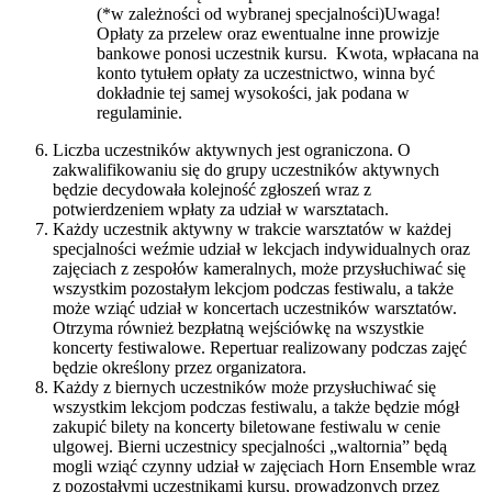
(*w zależności od wybranej specjalności)Uwaga!
Opłaty za przelew oraz ewentualne inne prowizje
bankowe ponosi uczestnik kursu. Kwota, wpłacana na
konto tytułem opłaty za uczestnictwo, winna być
dokładnie tej samej wysokości, jak podana w
regulaminie.
Liczba uczestników aktywnych jest ograniczona. O
zakwalifikowaniu się do grupy uczestników aktywnych
będzie decydowała kolejność zgłoszeń wraz z
potwierdzeniem wpłaty za udział w warsztatach.
Każdy uczestnik aktywny w trakcie warsztatów w każdej
specjalności weźmie udział w lekcjach indywidualnych oraz
zajęciach z zespołów kameralnych, może przysłuchiwać się
wszystkim pozostałym lekcjom podczas festiwalu, a także
może wziąć udział w koncertach uczestników warsztatów.
Otrzyma również bezpłatną wejściówkę na wszystkie
koncerty festiwalowe. Repertuar realizowany podczas zajęć
będzie określony przez organizatora.
Każdy z biernych uczestników może przysłuchiwać się
wszystkim lekcjom podczas festiwalu, a także będzie mógł
zakupić bilety na koncerty biletowane festiwalu w cenie
ulgowej. Bierni uczestnicy specjalności „waltornia” będą
mogli wziąć czynny udział w zajęciach Horn Ensemble wraz
z pozostałymi uczestnikami kursu, prowadzonych przez