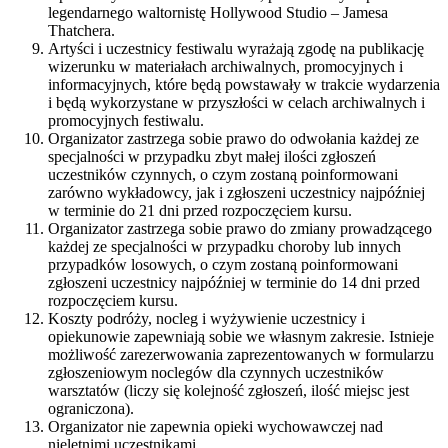
legendarnego waltornistę Hollywood Studio – Jamesa
Thatchera.
Artyści i uczestnicy festiwalu wyrażają zgodę na publikację
wizerunku w materiałach archiwalnych, promocyjnych i
informacyjnych, które będą powstawały w trakcie wydarzenia
i będą wykorzystane w przyszłości w celach archiwalnych i
promocyjnych festiwalu.
Organizator zastrzega sobie prawo do odwołania każdej ze
specjalności w przypadku zbyt małej ilości zgłoszeń
uczestników czynnych, o czym zostaną poinformowani
zarówno wykładowcy, jak i zgłoszeni uczestnicy najpóźniej
w terminie do 21 dni przed rozpoczęciem kursu.
Organizator zastrzega sobie prawo do zmiany prowadzącego
każdej ze specjalności w przypadku choroby lub innych
przypadków losowych, o czym zostaną poinformowani
zgłoszeni uczestnicy najpóźniej w terminie do 14 dni przed
rozpoczęciem kursu.
Koszty podróży, nocleg i wyżywienie uczestnicy i
opiekunowie zapewniają sobie we własnym zakresie. Istnieje
możliwość zarezerwowania zaprezentowanych w formularzu
zgłoszeniowym noclegów dla czynnych uczestników
warsztatów (liczy się kolejność zgłoszeń, ilość miejsc jest
ograniczona).
Organizator nie zapewnia opieki wychowawczej nad
nieletnimi uczestnikami.