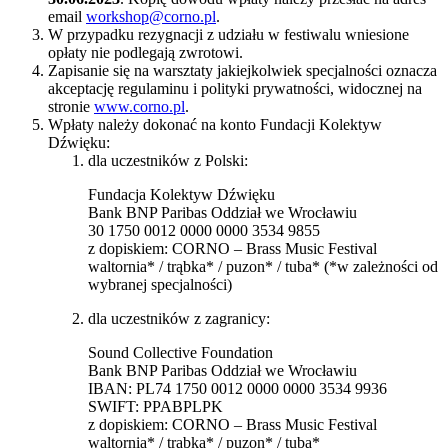
email
workshop@corno.pl
.
W przypadku rezygnacji z udziału w festiwalu wniesione
opłaty nie podlegają zwrotowi.
Zapisanie się na warsztaty jakiejkolwiek specjalności oznacza
akceptację regulaminu i polityki prywatności, widocznej na
stronie
www.corno.pl
.
Wpłaty należy dokonać na konto Fundacji Kolektyw
Dźwięku:
dla uczestników z Polski:
Fundacja Kolektyw Dźwięku
Bank BNP Paribas Oddział we Wrocławiu
30 1750 0012 0000 0000 3534 9855
z dopiskiem: CORNO – Brass Music Festival
waltornia* / trąbka* / puzon* / tuba* (*w zależności od
wybranej specjalności)
dla uczestników z zagranicy:
Sound Collective Foundation
Bank BNP Paribas Oddział we Wrocławiu
IBAN: PL74 1750 0012 0000 0000 3534 9936
SWIFT: PPABPLPK
z dopiskiem: CORNO – Brass Music Festival
waltornia* / trąbka* / puzon* / tuba*