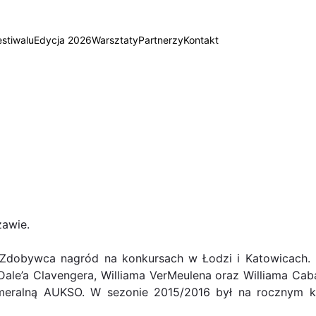
estiwalu
Edycja 2026
Warsztaty
Partnerzy
Kontakt
zawie.
dobywca nagród na konkursach w Łodzi i Katowicach. Fi
ale’a Clavengera, Williama VerMeulena oraz Williama Caba
Kameralną AUKSO. W sezonie 2015/2016 był na rocznym k