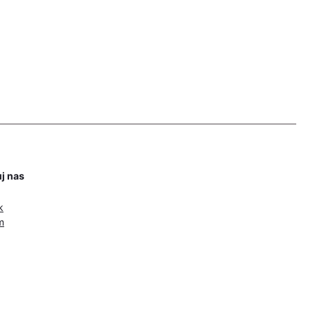
j nas
k
m