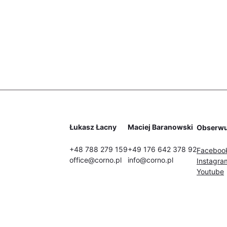
Łukasz Łacny
Maciej Baranowski
Obserwu
+48 788 279 159
+49 176 642 378 92
Faceboo
office@corno.pl
info@corno.pl
Instagra
Youtube