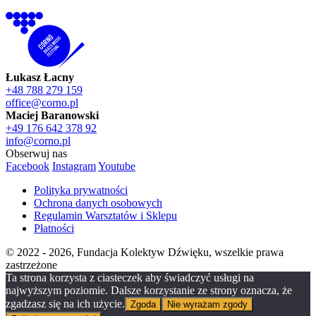
Łukasz Łacny
+48 788 279 159
office@corno.pl
Maciej Baranowski
+49 176 642 378 92
info@corno.pl
Obserwuj nas
Facebook
Instagram
Youtube
Polityka prywatności
Ochrona danych osobowych
Regulamin Warsztatów i Sklepu
Płatności
© 2022 - 2026, Fundacja Kolektyw Dźwięku, wszelkie prawa
zastrzeżone
Ta strona korzysta z ciasteczek aby świadczyć usługi na
najwyższym poziomie. Dalsze korzystanie ze strony oznacza, że
zgadzasz się na ich użycie.
Zgoda
Nie wyrażam zgody