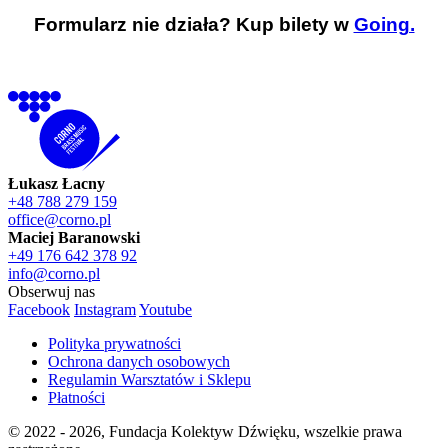
Formularz nie działa? Kup bilety w
Going.
Łukasz Łacny
+48 788 279 159
office@corno.pl
Maciej Baranowski
+49 176 642 378 92
info@corno.pl
Obserwuj nas
Facebook
Instagram
Youtube
Polityka prywatności
Ochrona danych osobowych
Regulamin Warsztatów i Sklepu
Płatności
© 2022 - 2026, Fundacja Kolektyw Dźwięku, wszelkie prawa