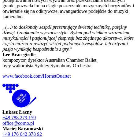
podejmowania nowych wyzwań oraz przekraczania ustalonych
granic, pozwala im na ciągłe poszerzanie muzycznych horyzontów i
otwieranie się na odkrywcze, awangardowe podejście do muzyki
kameralnej.
„(…) to doskonały zespół prezentujący świetną technikę, potężny
dźwięk i znakomite wyczucie stylu. Byłem pod wielkim wrażeniem
muzykalności i pasjonującej ekspresji bez zbędnego aktorstwa, które
często można zauważyć wśród podobnych zespołów. Ich artyzm i
pasja wynikają bezpośrednio z gry.”
Lee Bracegirdle
,
kompozytor, dyrektor Australian Chamber Ballet,
były waltornista Sydney Symphony Orchestra
www.facebook.com/HornetQuartet
Łukasz Łacny
+48 788 279 159
office@corno.pl
Maciej Baranowski
+49 176 642 378 92