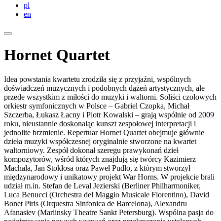
pl
en
Hornet Quartet
Idea powstania kwartetu zrodziła się z przyjaźni, wspólnych
doświadczeń muzycznych i podobnych dążeń artystycznych, ale
przede wszystkim z miłości do muzyki i waltorni. Soliści czołowych
orkiestr symfonicznych w Polsce – Gabriel Czopka, Michał
Szczerba, Łukasz Łacny i Piotr Kowalski – grają wspólnie od 2009
roku, nieustannie doskonaląc kunszt zespołowej interpretacji i
jednolite brzmienie. Repertuar Hornet Quartet obejmuje głównie
dzieła muzyki współczesnej oryginalnie stworzone na kwartet
waltorniowy. Zespół dokonał szeregu prawykonań dzieł
kompozytorów, wśród których znajdują się twórcy Kazimierz
Machala, Jan Stokłosa oraz Paweł Pudło, z którym stworzył
międzynarodowy i unikatowy projekt War Horns. W projekcie brali
udział m.in. Stefan de Leval Jezierski (Berliner Philharmoniker,
Luca Benucci (Orchestra del Maggio Musicale Fiorentino), David
Bonet Piris (Orquestra Sinfonica de Barcelona), Alexandru
Afanasiev (Mariinsky Theatre Sankt Petersburg). Wspólna pasja do