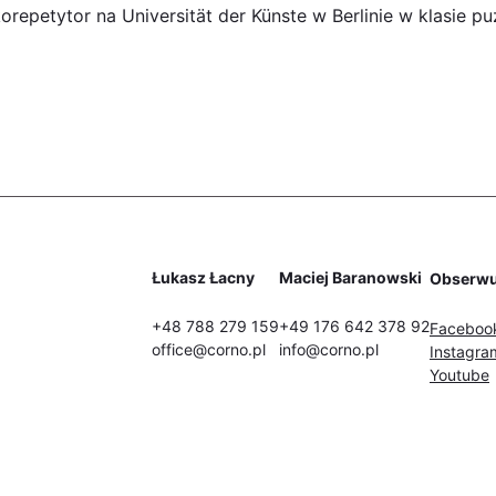
repetytor na Universität der Künste w Berlinie w klasie pu
Łukasz Łacny
Maciej Baranowski
Obserwu
+48 788 279 159
+49 176 642 378 92
Faceboo
office@corno.pl
info@corno.pl
Instagra
Youtube