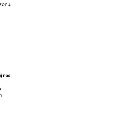
zonu.
j nas
k
m