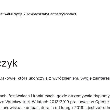
estiwalu
Edycja 2026
Warsztaty
Partnerzy
Kontakt
czyk
rakowie, którą ukończyła z wyróżnieniem. Swoje zainteres
ach, festiwalach i konkursach, gdzie otrzymywała dyplom
ze Wrocławskiej. W latach 2013-2019 pracowała w Operze K
tanowisku akompaniatora, a od lutego 2019 r. jest zatrudn